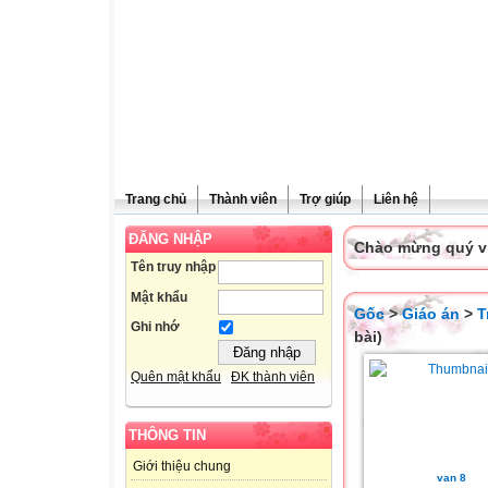
Trang chủ
Thành viên
Trợ giúp
Liên hệ
ĐĂNG NHẬP
Chào mừng quý vị 
Tên truy nhập
Mật khẩu
Gốc
>
Giáo án
>
T
Ghi nhớ
bài)
Quên mật khẩu
ĐK thành viên
THÔNG TIN
Giới thiệu chung
van 8