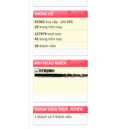
THỐNG KÊ
92382
truy cập (
chi tiết
)
20
trong hôm nay
127979
lượt xem
45
trong hôm nay
36
thành viên
ẢNH NGẪU NHIÊN
THÀNH VIÊN TRỰC TUYẾN
1 khách và 0 thành viên