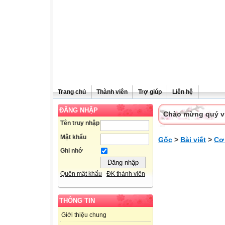
Trang chủ
Thành viên
Trợ giúp
Liên hệ
ĐĂNG NHẬP
Chào mừng quý vị 
Tên truy nhập
Mật khẩu
Gốc
>
Bài viết
>
Cơ
Ghi nhớ
Quên mật khẩu
ĐK thành viên
THÔNG TIN
Giới thiệu chung