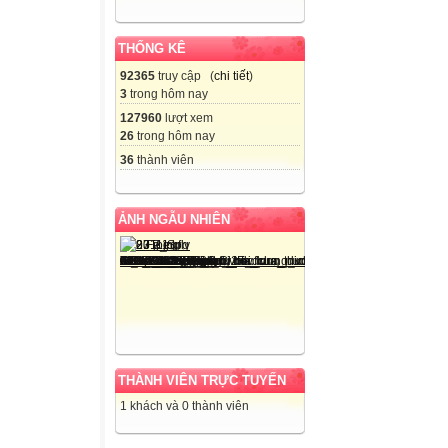
THỐNG KÊ
92365
truy cập (
chi tiết
)
3
trong hôm nay
127960
lượt xem
26
trong hôm nay
36
thành viên
ẢNH NGẪU NHIÊN
THÀNH VIÊN TRỰC TUYẾN
1 khách và 0 thành viên