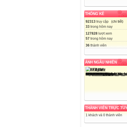
THỐNG KÊ
92313
truy cập (
chi tiết
)
33
trong hôm nay
127828
lượt xem
57
trong hôm nay
36
thành viên
ẢNH NGẪU NHIÊN
THÀNH VIÊN TRỰC TU
1 khách và 0 thành viên