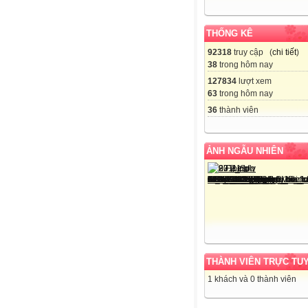
THỐNG KÊ
92318
truy cập (
chi tiết
)
38
trong hôm nay
127834
lượt xem
63
trong hôm nay
36
thành viên
ẢNH NGẪU NHIÊN
THÀNH VIÊN TRỰC TU
1 khách và 0 thành viên