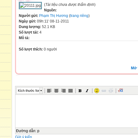
(
Tài liệu chưa được thẩm định
)
Nguồn:
Người gửi:
Phạm Thị Hương
(
trang riêng
)
Ngày gửi:
09h:11' 08-11-2011
Dung lượng:
52.1 KB
Số lượt tải:
4
Mô tả:
Số lượt thích:
0 người
Mở 
Kích thước font
Đường dẫn
:
p
Gửi ý kiến