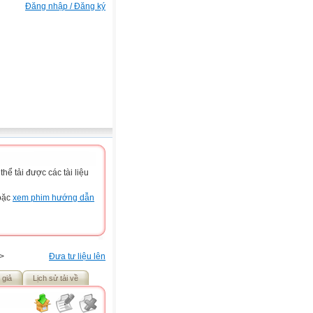
Đăng nhập / Đăng ký
ể tải được các tài liệu
hoặc
xem phim hướng dẫn
>
Đưa tư liệu lên
 giả
Lịch sử tải về