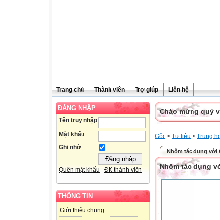
Trang chủ
Thành viên
Trợ giúp
Liên hệ
ĐĂNG NHẬP
Chào mừng quý vị 
Tên truy nhập
Mật khẩu
Gốc
>
Tư liệu
>
Trung h
Ghi nhớ
Nhôm tác dụng với 
Nhôm tác dụng vớ
Quên mật khẩu
ĐK thành viên
THÔNG TIN
Giới thiệu chung