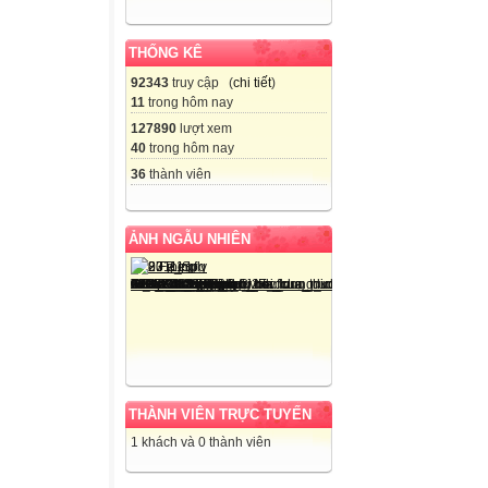
THỐNG KÊ
92343
truy cập (
chi tiết
)
11
trong hôm nay
127890
lượt xem
40
trong hôm nay
36
thành viên
ẢNH NGẪU NHIÊN
THÀNH VIÊN TRỰC TUYẾN
1 khách và 0 thành viên