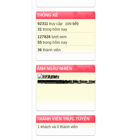
THỐNG KÊ
92311
truy cập (
chi tiết
)
31
trong hôm nay
127826
lượt xem
55
trong hôm nay
36
thành viên
ẢNH NGẪU NHIÊN
THÀNH VIÊN TRỰC TUYẾN
1 khách và 0 thành viên