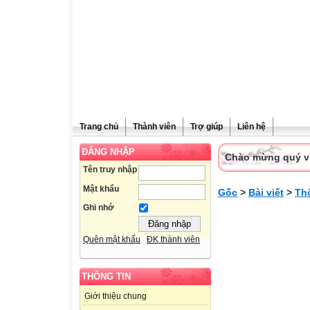
Trang chủ
Thành viên
Trợ giúp
Liên hệ
ĐĂNG NHẬP
Chào mừng quý vị 
Tên truy nhập
Mật khẩu
Gốc
>
Bài viết
>
Th
Ghi nhớ
Quên mật khẩu
ĐK thành viên
THÔNG TIN
Giới thiệu chung