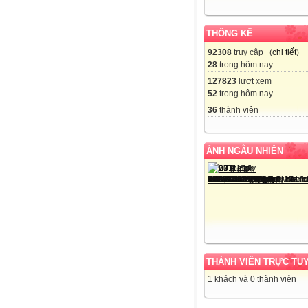
THỐNG KÊ
92308
truy cập (
chi tiết
)
28
trong hôm nay
127823
lượt xem
52
trong hôm nay
36
thành viên
ẢNH NGẪU NHIÊN
THÀNH VIÊN TRỰC TU
1 khách và 0 thành viên