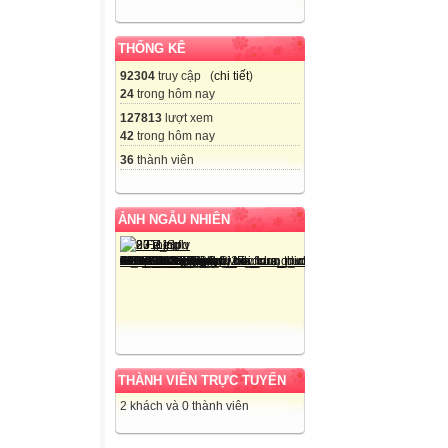
THỐNG KÊ
92304
truy cập (
chi tiết
)
24
trong hôm nay
127813
lượt xem
42
trong hôm nay
36
thành viên
ẢNH NGẪU NHIÊN
THÀNH VIÊN TRỰC TUYẾN
2 khách và 0 thành viên