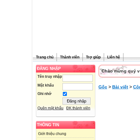
Trang chủ
Thành viên
Trợ giúp
Liên hệ
ĐĂNG NHẬP
Chào mừng quý vị 
Tên truy nhập
Mật khẩu
Gốc
>
Bài viết
>
Cô
Ghi nhớ
Quên mật khẩu
ĐK thành viên
THÔNG TIN
Giới thiệu chung