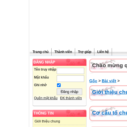
Trang chủ
Thành viên
Trợ giúp
Liên hệ
ĐĂNG NHẬP
Chào mừng qu
Tên truy nhập
Mật khẩu
Gốc
>
Bài viết
>
Ghi nhớ
Giới thiệu c
Quên mật khẩu
ĐK thành viên
Cơ cấu tổ ch
THÔNG TIN
Giới thiệu chung