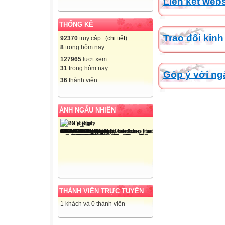
Liên kết webs
THỐNG KÊ
Trao đổi kin
92370
truy cập (
chi tiết
)
8
trong hôm nay
127965
lượt xem
31
trong hôm nay
Góp ý với n
36
thành viên
ẢNH NGẪU NHIÊN
THÀNH VIÊN TRỰC TUYẾN
1 khách và 0 thành viên