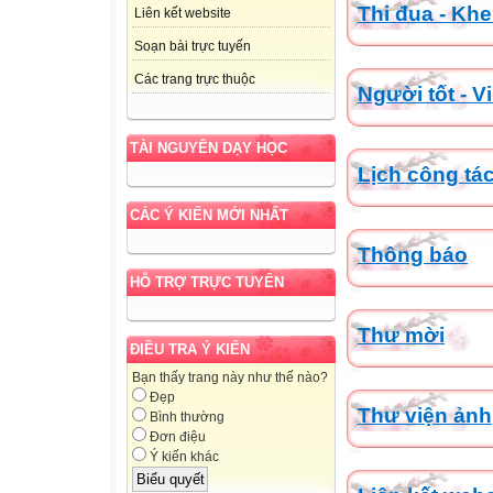
Thi đua - Kh
Liên kết website
Soạn bài trực tuyến
Các trang trực thuộc
Người tốt - Vi
TÀI NGUYÊN DẠY HỌC
Lịch công tá
CÁC Ý KIẾN MỚI NHẤT
Thông báo
HỖ TRỢ TRỰC TUYẾN
Thư mời
ĐIỀU TRA Ý KIẾN
Bạn thấy trang này như thế nào?
Đẹp
Thư viện ảnh
Bình thường
Đơn điệu
Ý kiến khác