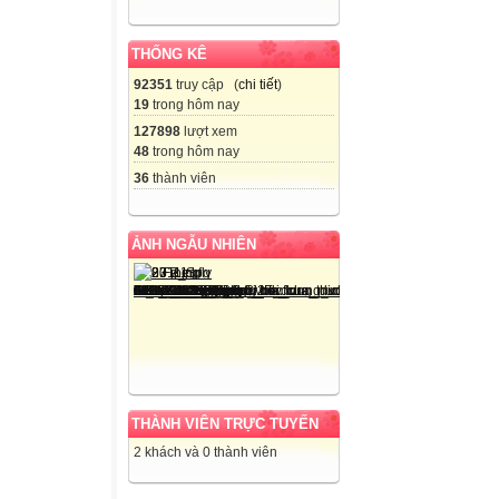
THỐNG KÊ
92351
truy cập (
chi tiết
)
19
trong hôm nay
127898
lượt xem
48
trong hôm nay
36
thành viên
ẢNH NGẪU NHIÊN
THÀNH VIÊN TRỰC TUYẾN
2 khách và 0 thành viên