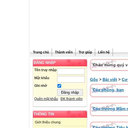
Trang chủ
Thành viên
Trợ giúp
Liên hệ
ĐĂNG NHẬP
Chào mừng quý vị 
Tên truy nhập
Mật khẩu
Gốc
>
Bài viết
>
Cơ
Ghi nhớ
Các phòng, ban
Quên mật khẩu
ĐK thành viên
Các trường Mầm 
THÔNG TIN
Giới thiệu chung
Các trường Tiểu 