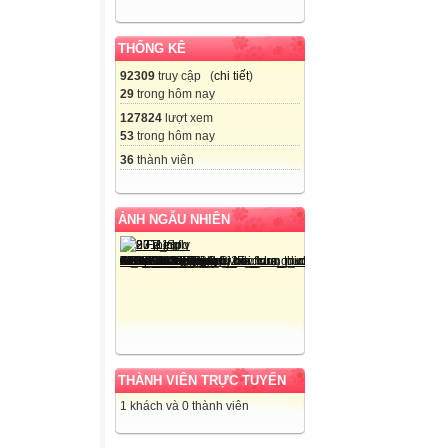
THỐNG KÊ
92309
truy cập (
chi tiết
)
29
trong hôm nay
127824
lượt xem
53
trong hôm nay
36
thành viên
ẢNH NGẪU NHIÊN
THÀNH VIÊN TRỰC TUYẾN
1 khách và 0 thành viên