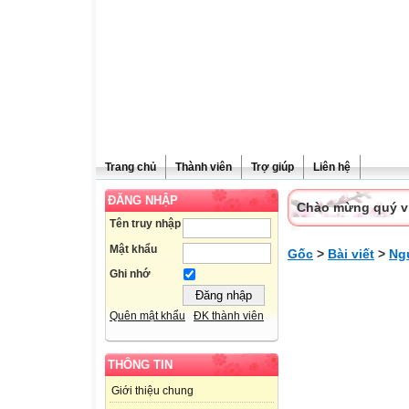
Trang chủ
Thành viên
Trợ giúp
Liên hệ
ĐĂNG NHẬP
Chào mừng quý vị 
Tên truy nhập
Mật khẩu
Gốc
>
Bài viết
>
Ngư
Ghi nhớ
Quên mật khẩu
ĐK thành viên
THÔNG TIN
Giới thiệu chung