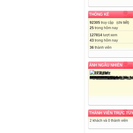
THỐNG KÊ
92305
truy cập (
chi tiết
)
25
trong hôm nay
127814
lượt xem
43
trong hôm nay
36
thành viên
ẢNH NGẪU NHIÊN
THÀNH VIÊN TRỰC TU
2 khách và 0 thành viên