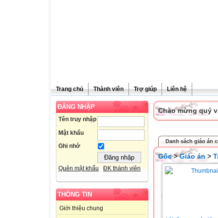
Trang chủ
Thành viên
Trợ giúp
Liên hệ
ĐĂNG NHẬP
Chào mừng quý vị 
Tên truy nhập
Mật khẩu
Danh sách giáo án 
Ghi nhớ
Gốc
>
Giáo án
>
T
Quên mật khẩu
ĐK thành viên
THÔNG TIN
Giới thiệu chung