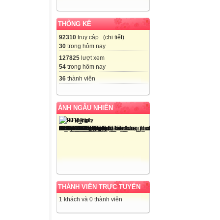
THỐNG KÊ
92310
truy cập (
chi tiết
)
30
trong hôm nay
127825
lượt xem
54
trong hôm nay
36
thành viên
ẢNH NGẪU NHIÊN
THÀNH VIÊN TRỰC TUYẾN
1 khách và 0 thành viên