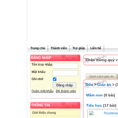
Trang chủ
Thành viên
Trợ giúp
Liên hệ
ĐĂNG NHẬP
Chào mừng quý vị 
Tên truy nhập
Mật khẩu
Danh sách giáo án
Ghi nhớ
Gốc
>
Giáo án
> (
Quên mật khẩu
ĐK thành viên
Mầm non
(0 bài)
Tiểu học
(17 bài)
THÔNG TIN
Giới thiệu chung