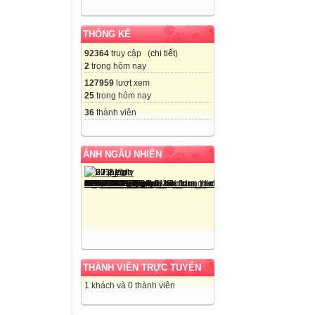
THỐNG KÊ
92364
truy cập (
chi tiết
)
2
trong hôm nay
127959
lượt xem
25
trong hôm nay
36
thành viên
ẢNH NGẪU NHIÊN
THÀNH VIÊN TRỰC TUYẾN
1 khách và 0 thành viên