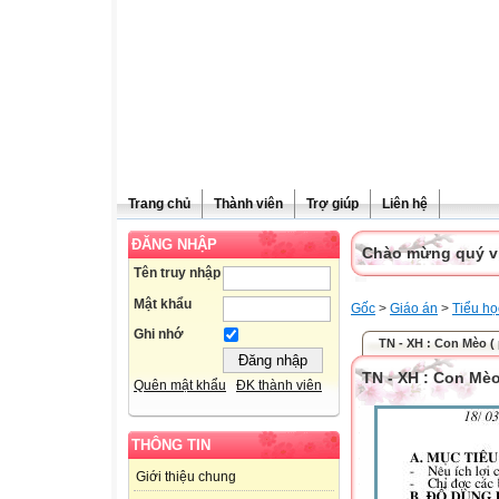
Trang chủ
Thành viên
Trợ giúp
Liên hệ
ĐĂNG NHẬP
Chào mừng quý vị 
Tên truy nhập
Mật khẩu
Gốc
>
Giáo án
>
Tiểu họ
Ghi nhớ
TN - XH : Con Mèo (
TN - XH : Con Mèo
Quên mật khẩu
ĐK thành viên
THÔNG TIN
Giới thiệu chung