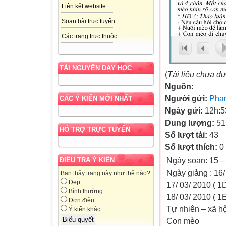
Liên kết website
Soạn bài trực tuyến
Các trang trực thuộc
TÀI NGUYÊN DẠY HỌC
(
Tài liệu chưa đ
Nguồn:
Người gửi:
Phạm
CÁC Ý KIẾN MỚI NHẤT
Ngày gửi:
12h:5
Dung lượng:
51
HỖ TRỢ TRỰC TUYẾN
Số lượt tải:
43
Số lượt thích:
0
Ngày soạn: 15 –
ĐIỀU TRA Ý KIẾN
Ngày giảng : 16/
Bạn thấy trang này như thế nào?
Đẹp
17/ 03/ 2010 ( 1
Bình thường
18/ 03/ 2010 ( 1E
Đơn điệu
Tự nhiên – xã hội
Ý kiến khác
Con mèo