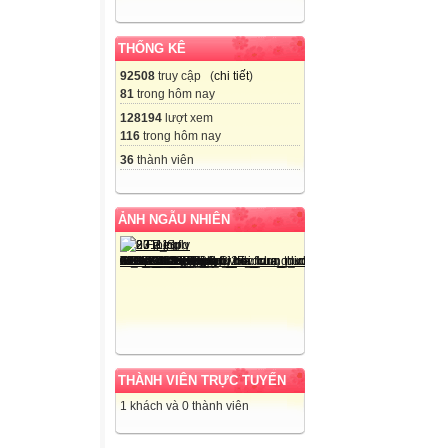
THỐNG KÊ
92508
truy cập (
chi tiết
)
81
trong hôm nay
128194
lượt xem
116
trong hôm nay
36
thành viên
ẢNH NGẪU NHIÊN
THÀNH VIÊN TRỰC TUYẾN
1 khách và 0 thành viên