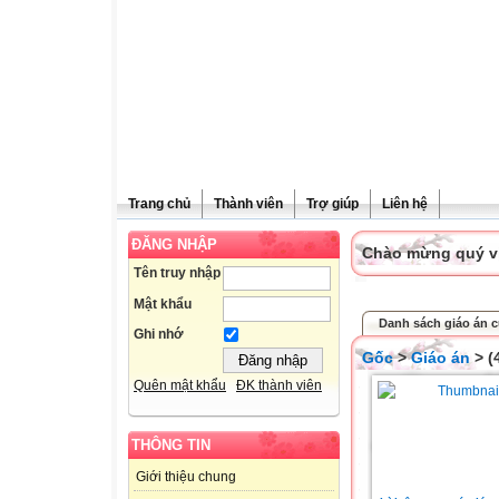
Trang chủ
Thành viên
Trợ giúp
Liên hệ
ĐĂNG NHẬP
Chào mừng quý vị 
Tên truy nhập
Mật khẩu
Danh sách giáo án c
Ghi nhớ
Gốc
>
Giáo án
> (
Quên mật khẩu
ĐK thành viên
THÔNG TIN
Giới thiệu chung