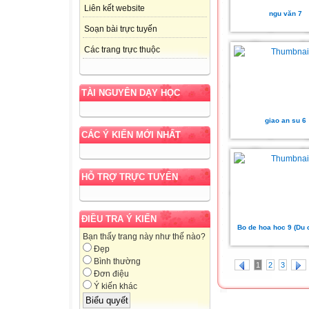
Liên kết website
ngu văn 7
Soạn bài trực tuyến
Các trang trực thuộc
TÀI NGUYÊN DẠY HỌC
giao an su 6
CÁC Ý KIẾN MỚI NHẤT
HỖ TRỢ TRỰC TUYẾN
ĐIỀU TRA Ý KIẾN
Bo de hoa hoc 9 (Du 
Bạn thấy trang này như thế nào?
Đẹp
Bình thường
1
2
3
Đơn điệu
Ý kiến khác