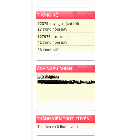
THỐNG KÊ
92379
truy cập (
chi tiết
)
17
trong hôm nay
127975
lượt xem
41
trong hôm nay
36
thành viên
ẢNH NGẪU NHIÊN
THÀNH VIÊN TRỰC TUYẾN
1 khách và 0 thành viên