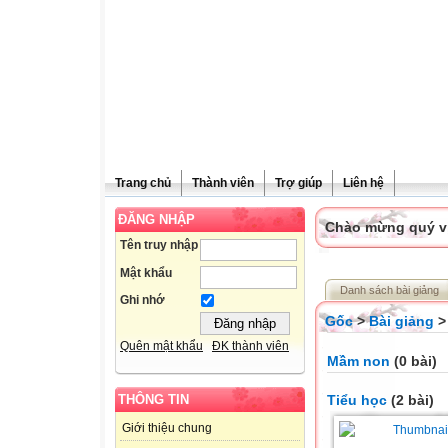
Trang chủ
Thành viên
Trợ giúp
Liên hệ
ĐĂNG NHẬP
Chào mừng quý vị 
Tên truy nhập
Mật khẩu
Danh sách bài giảng
Ghi nhớ
Gốc
>
Bài giảng
>
Quên mật khẩu
ĐK thành viên
Mầm non
(0 bài)
Tiểu học
(2 bài)
THÔNG TIN
Giới thiệu chung