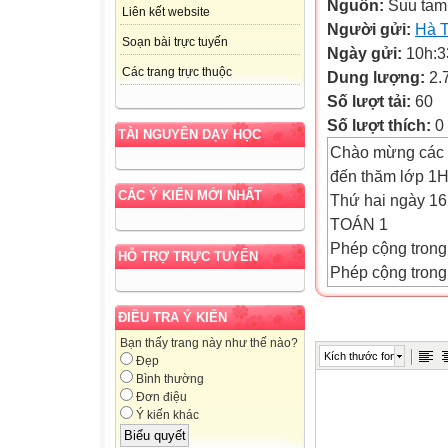
Nguồn:
Suu tam
Liên kết website
Người gửi:
Hà T
Soạn bài trực tuyến
Ngày gửi:
10h:3
Các trang trực thuộc
Dung lượng:
2.
Số lượt tải:
60
Số lượt thích:
0
TÀI NGUYÊN DẠY HỌC
Chào mừng các 
đến thăm lớp 1
CÁC Ý KIẾN MỚI NHẤT
Thứ hai ngày 16
TOÁN 1
Phép cộng trong
HỖ TRỢ TRỰC TUYẾN
Phép cộng trong
5 + 1 = 6
ĐIỀU TRA Ý KIẾN
1 + 5 = 6
Phép cộng trong
Bạn thấy trang này như thế nào?
Kích thước font
Đẹp
4 + 2 = 6
Bình thường
2 + 4 = 6
Đơn điệu
Phép cộng trong
Ý kiến khác
3 + 3 = 6