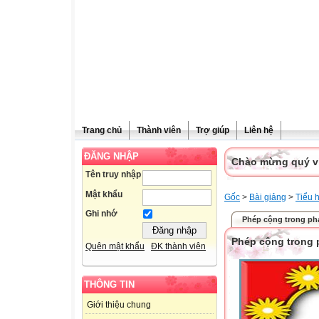
Trang chủ
Thành viên
Trợ giúp
Liên hệ
ĐĂNG NHẬP
Chào mừng quý vị 
Tên truy nhập
Mật khẩu
Gốc
>
Bài giảng
>
Tiểu 
Ghi nhớ
Phép cộng trong ph
Phép cộng trong 
Quên mật khẩu
ĐK thành viên
THÔNG TIN
Giới thiệu chung