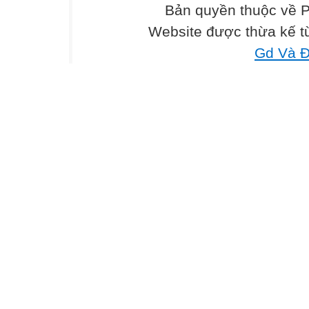
?
Bản quyền thuộc về 
?
Website được thừa kế 
?
Bảng cộng 6
Gd Và Đ
+
+
+
+
+
Thư giãn
6
6
6
6
6
6
1. Tính
1. Tính
đ