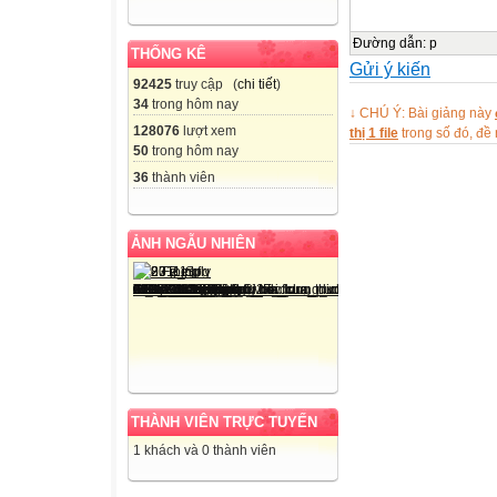
5
1
Đường dẫn
:
p
THỐNG KÊ
Gửi ý kiến
4
92425
truy cập (
chi tiết
)
2
34
trong hôm nay
↓ CHÚ Ý: Bài giảng này
1
128076
lượt xem
thị 1 file
trong số đó, đ
5
50
trong hôm nay
6
36
thành viên
6
6
ẢNH NGẪU NHIÊN
2
4
6
3
3
6
?
THÀNH VIÊN TRỰC TUYẾN
?
1 khách và 0 thành viên
?