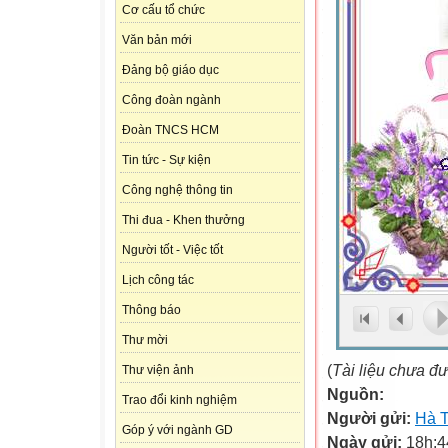
Cơ cấu tổ chức
Văn bản mới
Đảng bộ giáo dục
Công đoàn ngành
Đoàn TNCS HCM
Tin tức - Sự kiện
Công nghệ thông tin
Thi đua - Khen thưởng
Người tốt - Việc tốt
Lịch công tác
Thông báo
Thư mời
(
Tài liệu chưa đ
Thư viện ảnh
Nguồn:
Trao đổi kinh nghiệm
Người gửi:
Hà 
Góp ý với ngành GD
Ngày gửi:
18h:4