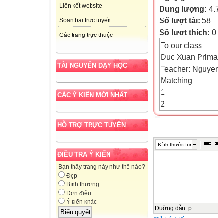
Liên kết website
Dung lượng:
4.
Số lượt tải:
58
Soạn bài trực tuyến
Số lượt thích:
0
Các trang trực thuộc
To our class
Duc Xuan Prima
TÀI NGUYÊN DẠY HỌC
Teacher: Nguye
Matching
1
CÁC Ý KIẾN MỚI NHẤT
2
3
HỖ TRỢ TRỰC TUYẾN
4
a.play hide-and-
Kích thước font
b.go swimming
ĐIỀU TRA Ý KIẾN
c.play badminto
Bạn thấy trang này như thế nào?
d.play skipping 
Đẹp
Bình thường
Đơn điệu
Ý kiến khác
Đường dẫn
:
p