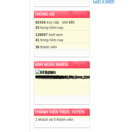
Gửi ý kiến
THỐNG KÊ
92416
truy cập (
chi tiết
)
25
trong hôm nay
128067
lượt xem
41
trong hôm nay
36
thành viên
ẢNH NGẪU NHIÊN
Unit 5. Sports 
Lesson 3. Sectio
THÀNH VIÊN TRỰC TUYẾN
Tuesday, Decem
1 khách và 0 thành viên
1. Listen and re
Phong: Do you li