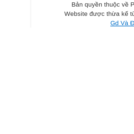
Bản quyền thuộc về 
Nam: Yes, I do. I
Phong: How often
Website được thừa kế 
Nam: Sometimes
Gd Và Đ
*) Model senten
How often do you
Sometimes.
2. Let’s talk
Mary doesn’t want
She likes to pla
She sometimes p
She play badmin
3. Listen and ch
True False

X
