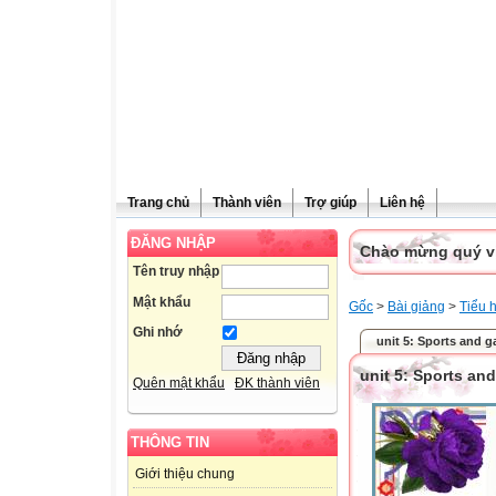
Trang chủ
Thành viên
Trợ giúp
Liên hệ
ĐĂNG NHẬP
Chào mừng quý vị 
Tên truy nhập
Mật khẩu
Gốc
>
Bài giảng
>
Tiểu 
Ghi nhớ
unit 5: Sports and 
unit 5: Sports an
Quên mật khẩu
ĐK thành viên
THÔNG TIN
Giới thiệu chung