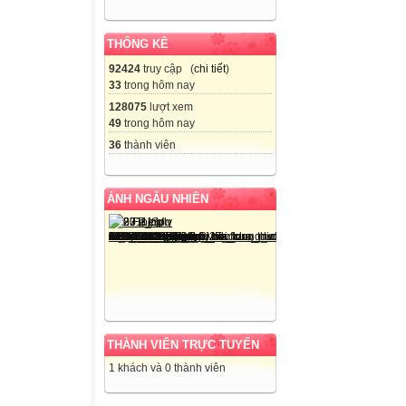
THỐNG KÊ
92424
truy cập (
chi tiết
)
33
trong hôm nay
128075
lượt xem
49
trong hôm nay
36
thành viên
ẢNH NGẪU NHIÊN
THÀNH VIÊN TRỰC TUYẾN
1 khách và 0 thành viên