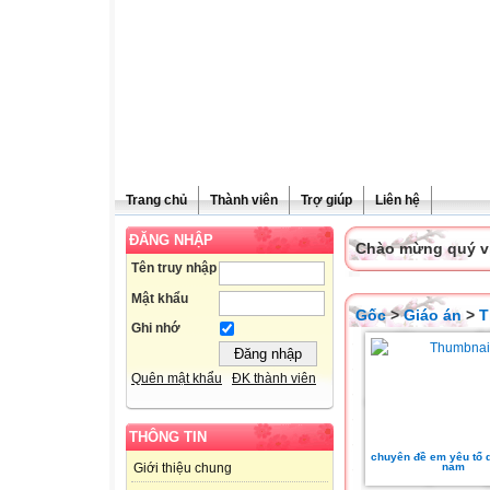
Trang chủ
Thành viên
Trợ giúp
Liên hệ
ĐĂNG NHẬP
Chào mừng quý vị 
Tên truy nhập
Mật khẩu
Gốc
>
Giáo án
>
T
Ghi nhớ
Quên mật khẩu
ĐK thành viên
THÔNG TIN
chuyên đề em yêu tổ q
nam
Giới thiệu chung