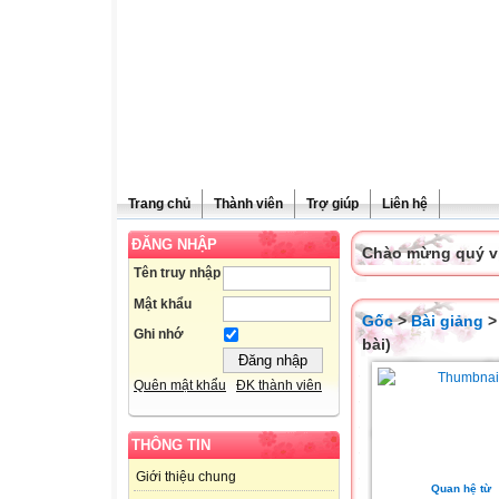
Trang chủ
Thành viên
Trợ giúp
Liên hệ
ĐĂNG NHẬP
Chào mừng quý vị 
Tên truy nhập
Mật khẩu
Gốc
>
Bài giảng
Ghi nhớ
bài)
Quên mật khẩu
ĐK thành viên
THÔNG TIN
Giới thiệu chung
Quan hệ từ