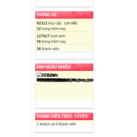
THỐNG KÊ
92312
truy cập (
chi tiết
)
32
trong hôm nay
127827
lượt xem
56
trong hôm nay
36
thành viên
ẢNH NGẪU NHIÊN
THÀNH VIÊN TRỰC TUYẾN
1 khách và 0 thành viên