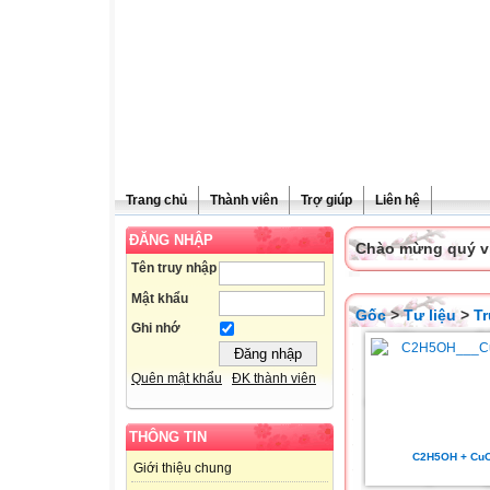
Trang chủ
Thành viên
Trợ giúp
Liên hệ
ĐĂNG NHẬP
Chào mừng quý vị 
Tên truy nhập
Mật khẩu
Gốc
>
Tư liệu
>
T
Ghi nhớ
Quên mật khẩu
ĐK thành viên
THÔNG TIN
C2H5OH + Cu
Giới thiệu chung