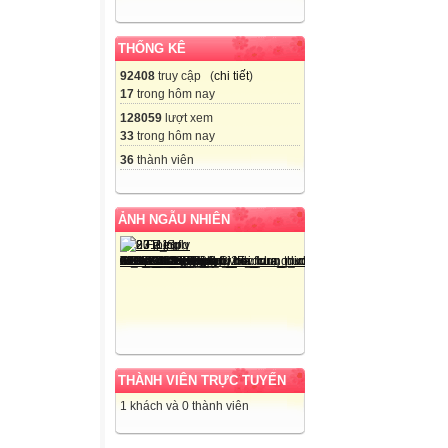
THỐNG KÊ
92408
truy cập (
chi tiết
)
17
trong hôm nay
128059
lượt xem
33
trong hôm nay
36
thành viên
ẢNH NGẪU NHIÊN
THÀNH VIÊN TRỰC TUYẾN
1 khách và 0 thành viên