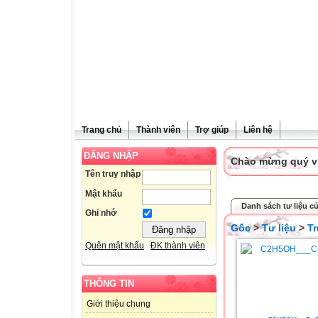
Trang chủ
Thành viên
Trợ giúp
Liên hệ
ĐĂNG NHẬP
Chào mừng quý vị 
Tên truy nhập
Mật khẩu
Danh sách tư liệu c
Ghi nhớ
Gốc
>
Tư liệu
>
T
Quên mật khẩu
ĐK thành viên
THÔNG TIN
Giới thiệu chung