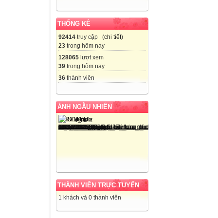
THỐNG KÊ
92414
truy cập (
chi tiết
)
23
trong hôm nay
128065
lượt xem
39
trong hôm nay
36
thành viên
ẢNH NGẪU NHIÊN
THÀNH VIÊN TRỰC TUYẾN
1 khách và 0 thành viên