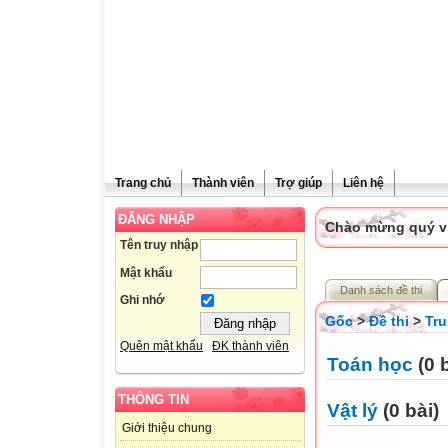
Trang chủ
Thành viên
Trợ giúp
Liên hệ
ĐĂNG NHẬP
Chào mừng quý vị 
Tên truy nhập
Mật khẩu
Danh sách đề thi
Ghi nhớ
Gốc
>
Đề thi
>
Tru
Quên mật khẩu
ĐK thành viên
Toán học
(0 b
THÔNG TIN
Vật lý
(0 bài)
Giới thiệu chung