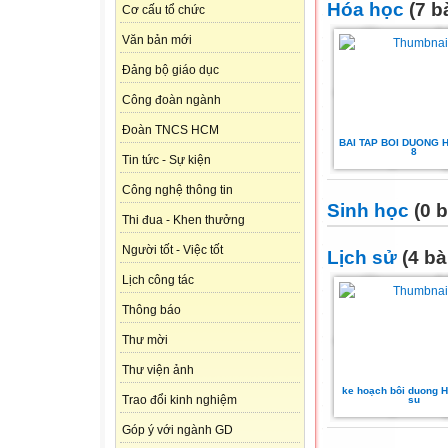
Hóa học
(7 bà
Cơ cấu tổ chức
Văn bản mới
Đảng bộ giáo dục
Công đoàn ngành
Đoàn TNCS HCM
BAI TAP BOI DUONG 
8
Tin tức - Sự kiện
Công nghệ thông tin
Sinh học
(0 b
Thi đua - Khen thưởng
Người tốt - Việc tốt
Lịch sử
(4 bà
Lịch công tác
Thông báo
Thư mời
Thư viện ảnh
ke hoạch bôi duong 
Trao đổi kinh nghiệm
su
Góp ý với ngành GD