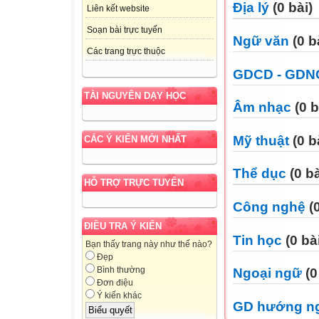
Địa lý
(0 bài)
Liên kết website
Soạn bài trực tuyến
Ngữ văn
(0 b
Các trang trực thuộc
GDCD - GDN
TÀI NGUYÊN DẠY HỌC
Âm nhạc
(0 b
Mỹ thuật
(0 b
CÁC Ý KIẾN MỚI NHẤT
Thể dục
(0 bà
HỖ TRỢ TRỰC TUYẾN
Công nghệ
(0
ĐIỀU TRA Ý KIẾN
Tin học
(0 bà
Bạn thấy trang này như thế nào?
Đẹp
Bình thường
Ngoại ngữ
(0
Đơn điệu
Ý kiến khác
GD hướng n