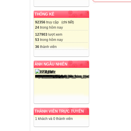
THỐNG KÊ
92356
truy cập (
chi tiết
)
24
trong hôm nay
127903
lượt xem
53
trong hôm nay
36
thành viên
ẢNH NGẪU NHIÊN
THÀNH VIÊN TRỰC TUYẾN
1 khách và 0 thành viên