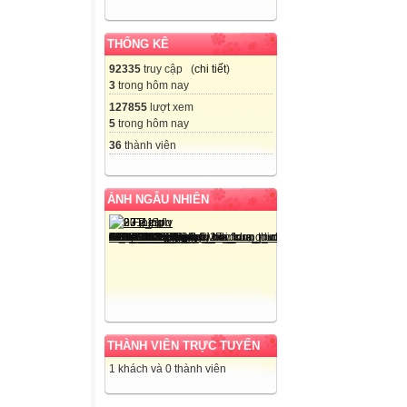
THỐNG KÊ
92335
truy cập (
chi tiết
)
3
trong hôm nay
127855
lượt xem
5
trong hôm nay
36
thành viên
ẢNH NGẪU NHIÊN
THÀNH VIÊN TRỰC TUYẾN
1 khách và 0 thành viên