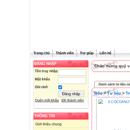
Trang chủ
Thành viên
Trợ giúp
Liên hệ
ĐĂNG NHẬP
Chào mừng quý vị 
Tên truy nhập
Mật khẩu
Danh sách tư liệu c
Ghi nhớ
Gốc
>
Tư liệu
>
T
Quên mật khẩu
ĐK thành viên
THÔNG TIN
Giới thiệu chung