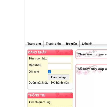
Trang chủ
Thành viên
Trợ giúp
Liên hệ
ĐĂNG NHẬP
Chào mừng quý vị 
Tên truy nhập
Mật khẩu
Số lượt truy cập
Ghi nhớ
Quên mật khẩu
ĐK thành viên
THÔNG TIN
Giới thiệu chung