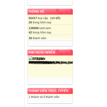
THỐNG KÊ
92417
truy cập (
chi tiết
)
26
trong hôm nay
128068
lượt xem
42
trong hôm nay
36
thành viên
ẢNH NGẪU NHIÊN
THÀNH VIÊN TRỰC TUYẾN
1 khách và 0 thành viên