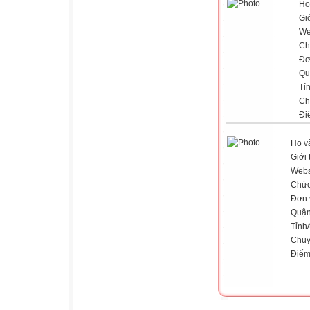
Họ
Giớ
We
Ch
Đơ
Qu
Tỉ
Ch
Đi
Họ v
Giới 
Webs
Chức
Đơn 
Quận
Tỉnh
Chuy
Điểm