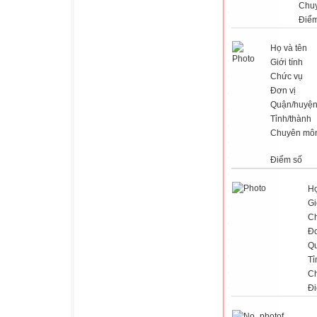
Chu
Điểm
Họ và tên
Giới tính
Chức vụ
Đơn vị
Quận/huyệ
Tỉnh/thành
Chuyên mô
Điểm số
Họ
Gi
C
Đơ
Q
Tỉ
C
Đi