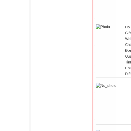
Họ 
Giớ
Web
Chứ
Đơn
Qu
Tỉn
Ch
Điể