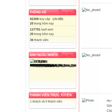
THỐNG KÊ
92300
truy cập (
chi tiết
)
20
trong hôm nay
127791
lượt xem
20
trong hôm nay
36
thành viên
ẢNH NGẪU NHIÊN
THÀNH VIÊN TRỰC TUYẾN
Họ 
1 khách và 0 thành viên
Giới
Chứ