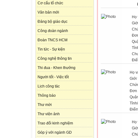
Cơ cấu tổ chức
Văn bản mới
Họ 
Đảng bộ giáo dục
Giớ
Chứ
Công đoàn ngành
Đơn
Đoàn TNCS HCM
Qu
Tỉn
Tin tức - Sự kiện
Ch
Công nghệ thông tin
Điể
Thi đua - Khen thưởng
Họ v
Người tốt - Việc tốt
Giới 
Chức
Lịch công tác
Đơn 
Thông báo
Quận
Tỉnh
Thư mời
Điểm
Thư viện ảnh
Họ 
Trao đổi kinh nghiệm
Giớ
Góp ý với ngành GD
Chứ