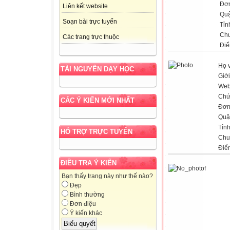
Đơn
Liên kết website
Qu
Soạn bài trực tuyến
Tỉn
Ch
Các trang trực thuộc
Điể
Họ 
TÀI NGUYÊN DẠY HỌC
Giới
Web
Chứ
CÁC Ý KIẾN MỚI NHẤT
Đơn
Quậ
Tỉn
HỖ TRỢ TRỰC TUYẾN
Chu
Điể
ĐIỀU TRA Ý KIẾN
Bạn thấy trang này như thế nào?
Đẹp
Bình thường
Đơn điệu
Ý kiến khác