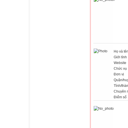
Họ và tê
Giới tính
Website
Chức vụ
Đơn vị
Quận/hu
Tỉnh/thà
Chuyên 
Điểm số