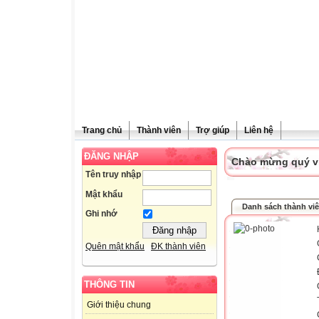
Trang chủ
Thành viên
Trợ giúp
Liên hệ
ĐĂNG NHẬP
Chào mừng quý vị 
Tên truy nhập
Mật khẩu
Danh sách thành vi
Ghi nhớ
Quên mật khẩu
ĐK thành viên
THÔNG TIN
Giới thiệu chung