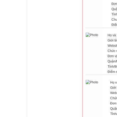
Đơn
Quậ
Tỉn
Chu
Điể
Họ và 
Giới tí
Websi
Chức 
Đơn vị
Quận/
Tỉnh/t
Điểm 
Họ v
Giới 
Webs
Chứ
Đơn 
Quậ
Tỉnh