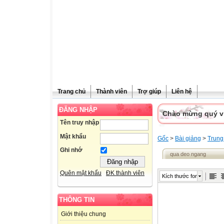
Trang chủ
Thành viên
Trợ giúp
Liên hệ
ĐĂNG NHẬP
Chào mừng quý vị 
Tên truy nhập
Mật khẩu
Gốc
>
Bài giảng
>
Trung
Ghi nhớ
qua deo ngang
Quên mật khẩu
ĐK thành viên
Kích thước font
THÔNG TIN
Giới thiệu chung