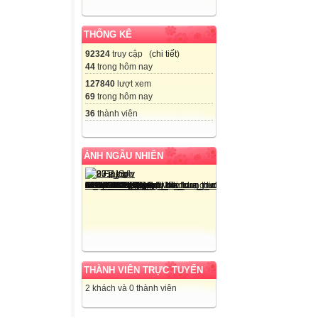
THỐNG KÊ
92324
truy cập (
chi tiết
)
44
trong hôm nay
127840
lượt xem
69
trong hôm nay
36
thành viên
ẢNH NGẪU NHIÊN
THÀNH VIÊN TRỰC TUYẾN
2 khách và 0 thành viên