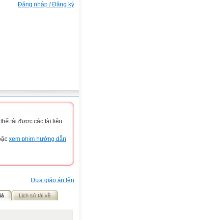
Đăng nhập / Đăng ký
ể tải được các tài liệu
hoặc
xem phim hướng dẫn
Đưa giáo án lên
iả
Lịch sử tải về