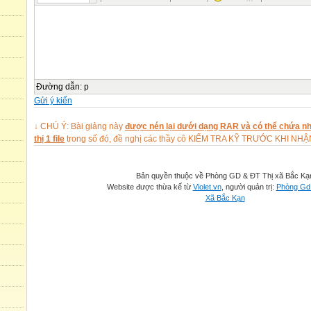
Đường dẫn
:
p
Gửi ý kiến
↓ CHÚ Ý: Bài giảng này
được nén lại dưới dạng RAR và có thể chứa nhi
thị 1 file
trong số đó, đề nghị các thầy cô KIỂM TRA KỸ TRƯỚC KHI NH
Bản quyền thuộc về Phòng GD & ĐT Thị xã Bắc Kạ
Website được thừa kế từ
Violet.vn
, người quản trị:
Phòng Gd 
Xã Bắc Kạn