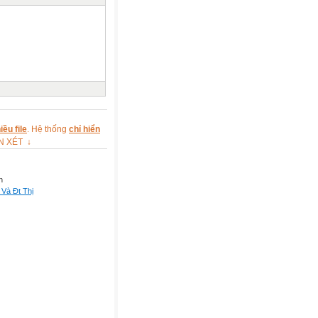
ều file
. Hệ thống
chỉ hiển
ẬN XÉT ↓
n
Và Đt Thị