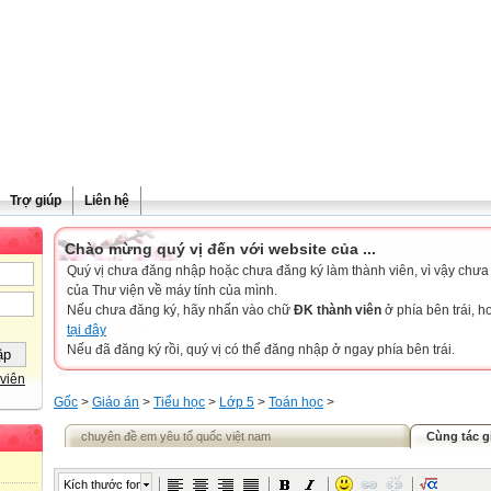
Trợ giúp
Liên hệ
Chào mừng quý vị đến với website của ...
Quý vị chưa đăng nhập hoặc chưa đăng ký làm thành viên, vì vậy chưa th
của Thư viện về máy tính của mình.
Nếu chưa đăng ký, hãy nhấn vào chữ
ĐK thành viên
ở phía bên trái, 
tại đây
Nếu đã đăng ký rồi, quý vị có thể đăng nhập ở ngay phía bên trái.
viên
Gốc
>
Giáo án
>
Tiểu học
>
Lớp 5
>
Toán học
>
chuyên đề em yêu tổ quốc việt nam
Cùng tác g
Kích thước font