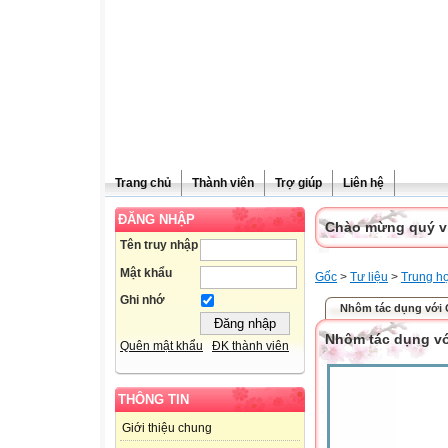
Trang chủ
Thành viên
Trợ giúp
Liên hệ
ĐĂNG NHẬP
Chào mừng quý vị 
Tên truy nhập
Mật khẩu
Gốc
>
Tư liệu
>
Trung h
Ghi nhớ
Nhôm tác dụng với 
Nhôm tác dụng vớ
Quên mật khẩu
ĐK thành viên
THÔNG TIN
Giới thiệu chung