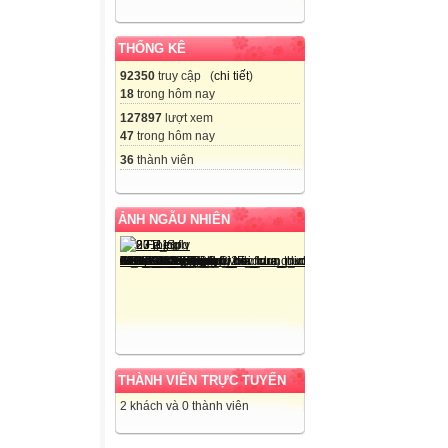
THỐNG KÊ
92350
truy cập (
chi tiết
)
18
trong hôm nay
127897
lượt xem
47
trong hôm nay
36
thành viên
ẢNH NGẪU NHIÊN
THÀNH VIÊN TRỰC TUYẾN
2 khách và 0 thành viên