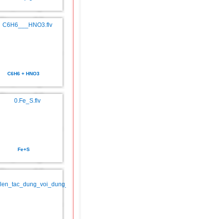
C6H6 + HNO3
Fe+S