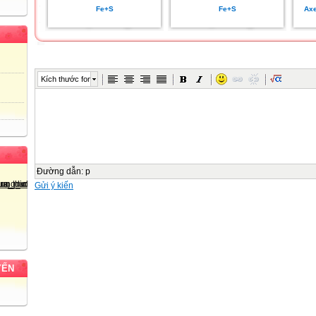
Fe+S
Fe+S
Axe
Kích thước font
Đường dẫn
:
p
Gửi ý kiến
YẾN