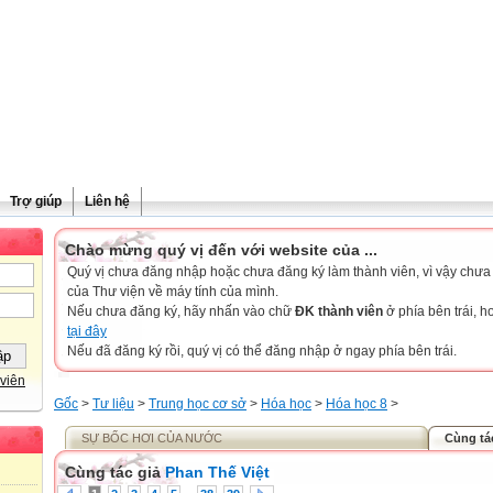
Trợ giúp
Liên hệ
Chào mừng quý vị đến với website của ...
Quý vị chưa đăng nhập hoặc chưa đăng ký làm thành viên, vì vậy chưa th
của Thư viện về máy tính của mình.
Nếu chưa đăng ký, hãy nhấn vào chữ
ĐK thành viên
ở phía bên trái, 
tại đây
Nếu đã đăng ký rồi, quý vị có thể đăng nhập ở ngay phía bên trái.
viên
Gốc
>
Tư liệu
>
Trung học cơ sở
>
Hóa học
>
Hóa học 8
>
SỰ BỐC HƠI CỦA NƯỚC
Cùng tá
Cùng tác giả
Phan Thế Việt