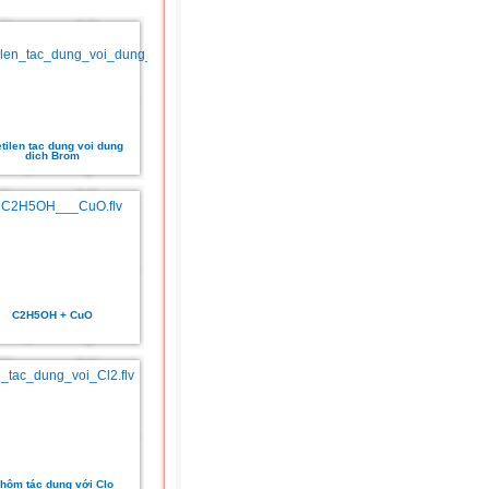
tilen tac dung voi dung
dich Brom
C2H5OH + CuO
hôm tác dụng với Clo