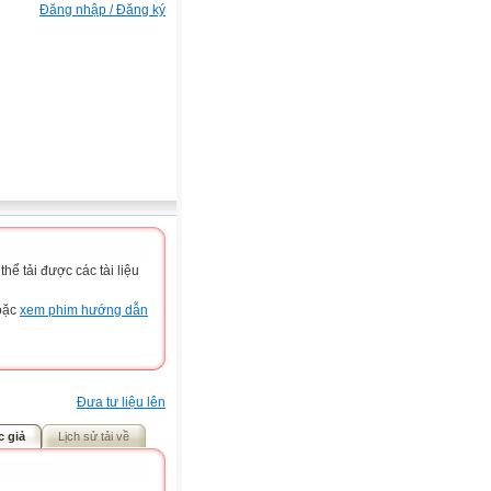
Đăng nhập / Đăng ký
ể tải được các tài liệu
hoặc
xem phim hướng dẫn
Đưa tư liệu lên
c giả
Lịch sử tải về