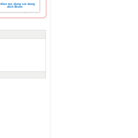
tilen tac dung voi dung
dich Brom