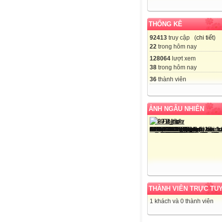
THỐNG KÊ
92413
truy cập (
chi tiết
)
22
trong hôm nay
128064
lượt xem
38
trong hôm nay
36
thành viên
ẢNH NGẪU NHIÊN
THÀNH VIÊN TRỰC TU
1 khách và 0 thành viên