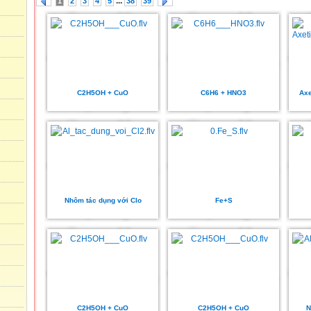
...
1
2
3
4
5
38
39
C2H5OH + CuO
C6H6 + HNO3
Axe
Nhôm tác dụng với Clo
Fe+S
C2H5OH + CuO
C2H5OH + CuO
N