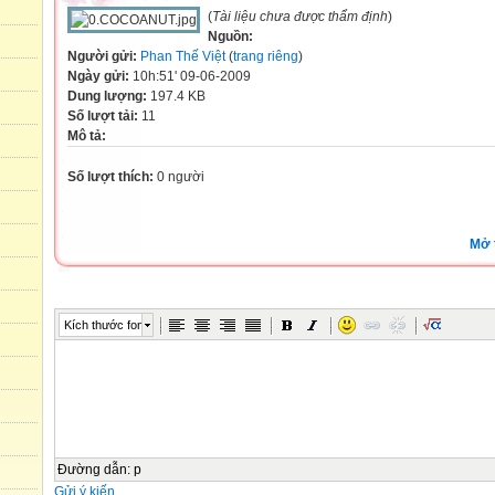
(
Tài liệu chưa được thẩm định
)
Nguồn:
Người gửi:
Phan Thế Việt
(
trang riêng
)
Ngày gửi:
10h:51' 09-06-2009
Dung lượng:
197.4 KB
Số lượt tải:
11
Mô tả:
Số lượt thích:
0 người
Mở 
Kích thước font
Đường dẫn
:
p
Gửi ý kiến