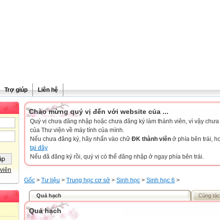
Trợ giúp
Liên hệ
Chào mừng quý vị đến với website của ...
Quý vị chưa đăng nhập hoặc chưa đăng ký làm thành viên, vì vậy chưa th
của Thư viện về máy tính của mình.
Nếu chưa đăng ký, hãy nhấn vào chữ
ĐK thành viên
ở phía bên trái, 
tại đây
Nếu đã đăng ký rồi, quý vị có thể đăng nhập ở ngay phía bên trái.
viên
Gốc
>
Tư liệu
>
Trung học cơ sở
>
Sinh học
>
Sinh học 6
>
Quả hạch
Cùng tác
Quả hạch