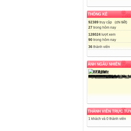
THỐNG KÊ
92389
truy cập (
chi tiết
)
27
trong hôm nay
128024
lượt xem
90
trong hôm nay
36
thành viên
ẢNH NGẪU NHIÊN
THÀNH VIÊN TRỰC TU
1 khách và 0 thành viên