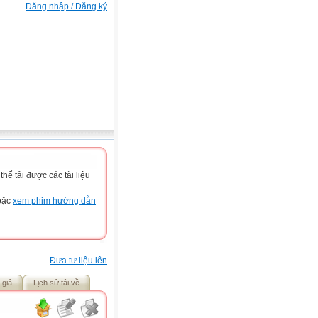
Đăng nhập / Đăng ký
ể tải được các tài liệu
hoặc
xem phim hướng dẫn
Đưa tư liệu lên
 giả
Lịch sử tải về