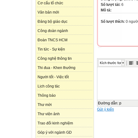
Cơ cấu tổ chức
Số lượt tải:
6
Mô tả:
Văn bản mới
Số lượt thích:
0 ngườ
Đảng bộ giáo dục
Công đoàn ngành
Đoàn TNCS HCM
Tin tức - Sự kiện
Công nghệ thông tin
Kích thước font
Thi đua - Khen thưởng
Người tốt - Việc tốt
Lịch công tác
Thông báo
Đường dẫn
:
p
Thư mời
Gửi ý kiến
Thư viện ảnh
Trao đổi kinh nghiệm
Góp ý với ngành GD