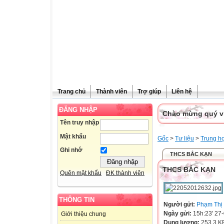
Trang chủ
Thành viên
Trợ giúp
Liên hệ
ĐĂNG NHẬP
Chào mừng quý vị 
Tên truy nhập
Mật khẩu
Gốc
>
Tư liệu
>
Trung h
Ghi nhớ
THCS BẮC KẠN
THCS BẮC KẠN
Quên mật khẩu
ĐK thành viên
THÔNG TIN
Người gửi:
Phạm Thị
Ngày gửi:
15h:23' 27
Giới thiệu chung
Dung lượng:
253.3 K