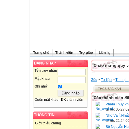
Trang chủ
Thành viên
Trợ giúp
Liên hệ
ĐĂNG NHẬP
Chào mừng quý vị 
Tên truy nhập
Mật khẩu
Gốc
>
Tư liệu
>
Trung h
Ghi nhớ
THCS BẮC KẠN
Các thành viên đã
Quên mật khẩu
ĐK thành viên
Phạm Thúy P
tải lúc 05:27 
THÔNG TIN
Nhớ Và Ít Nhất
tải lúc 21:24 
Giới thiệu chung
Bế Nguyễn Hu