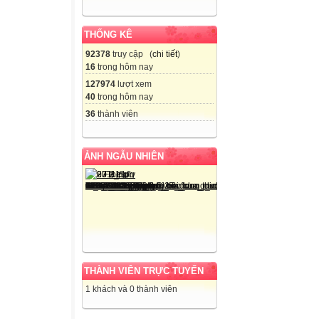
THỐNG KÊ
92378
truy cập (
chi tiết
)
16
trong hôm nay
127974
lượt xem
40
trong hôm nay
36
thành viên
ẢNH NGẪU NHIÊN
THÀNH VIÊN TRỰC TUYẾN
1 khách và 0 thành viên