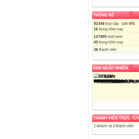
THỐNG KÊ
92348
truy cập (
chi tiết
)
16
trong hôm nay
127895
lượt xem
45
trong hôm nay
36
thành viên
ẢNH NGẪU NHIÊN
THÀNH VIÊN TRỰC TU
1 khách và 0 thành viên