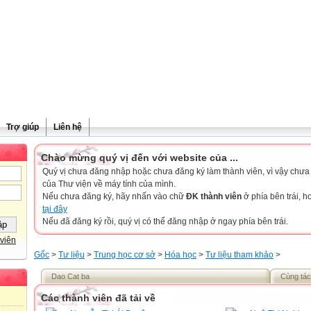
Trợ giúp
Liên hệ
Chào mừng quý vị đến với website của ...
Quý vị chưa đăng nhập hoặc chưa đăng ký làm thành viên, vì vậy chưa th
của Thư viện về máy tính của mình.
Nếu chưa đăng ký, hãy nhấn vào chữ
ĐK thành viên
ở phía bên trái, 
tại đây
Nếu đã đăng ký rồi, quý vị có thể đăng nhập ở ngay phía bên trái.
viên
Gốc
>
Tư liệu
>
Trung học cơ sở
>
Hóa học
>
Tư liệu tham khảo
>
Dao Cat ba
Cùng tác
Các thành viên đã tải về