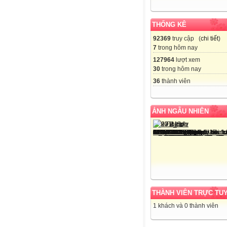
THỐNG KÊ
92369
truy cập (
chi tiết
)
7
trong hôm nay
127964
lượt xem
30
trong hôm nay
36
thành viên
ẢNH NGẪU NHIÊN
THÀNH VIÊN TRỰC TU
1 khách và 0 thành viên