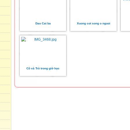
Dao Cat ba
Xuong cot song o nguoi
Cô và Trò trong giờ học