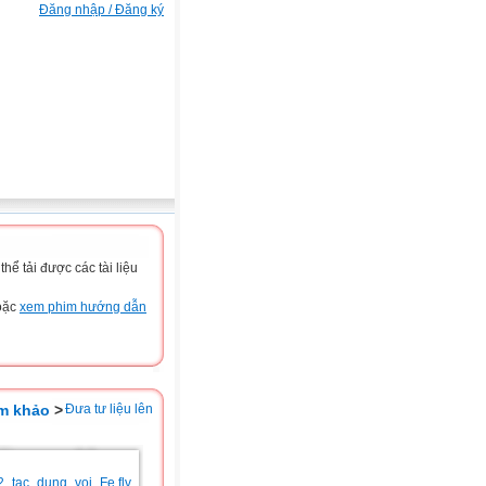
Đăng nhập / Đăng ký
ể tải được các tài liệu
hoặc
xem phim hướng dẫn
am khảo
>
Đưa tư liệu lên