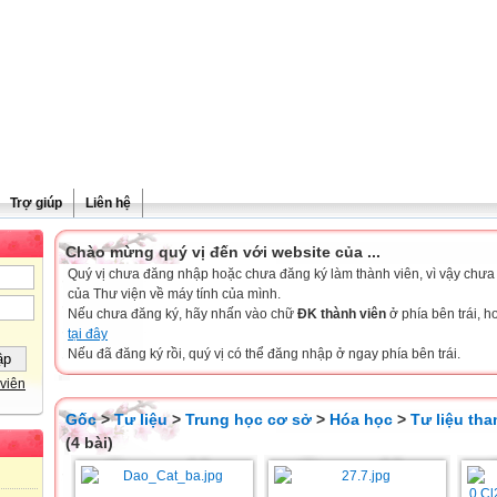
Trợ giúp
Liên hệ
Chào mừng quý vị đến với website của ...
Quý vị chưa đăng nhập hoặc chưa đăng ký làm thành viên, vì vậy chưa th
của Thư viện về máy tính của mình.
Nếu chưa đăng ký, hãy nhấn vào chữ
ĐK thành viên
ở phía bên trái, 
tại đây
Nếu đã đăng ký rồi, quý vị có thể đăng nhập ở ngay phía bên trái.
viên
Gốc
>
Tư liệu
>
Trung học cơ sở
>
Hóa học
>
Tư liệu th
(4 bài)