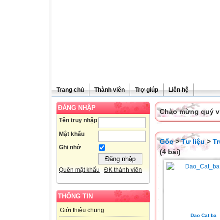
Trang chủ
Thành viên
Trợ giúp
Liên hệ
ĐĂNG NHẬP
Chào mừng quý vị 
Tên truy nhập
Mật khẩu
Gốc
>
Tư liệu
>
T
Ghi nhớ
(4 bài)
Quên mật khẩu
ĐK thành viên
THÔNG TIN
Giới thiệu chung
Dao Cat ba