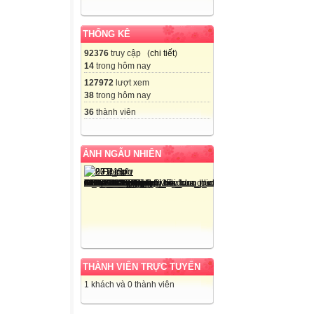
THỐNG KÊ
92376
truy cập (
chi tiết
)
14
trong hôm nay
127972
lượt xem
38
trong hôm nay
36
thành viên
ẢNH NGẪU NHIÊN
THÀNH VIÊN TRỰC TUYẾN
1 khách và 0 thành viên