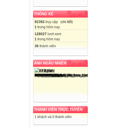
THỐNG KÊ
92392
truy cập (
chi tiết
)
1
trong hôm nay
128027
lượt xem
1
trong hôm nay
36
thành viên
ẢNH NGẪU NHIÊN
THÀNH VIÊN TRỰC TUYẾN
1 khách và 0 thành viên