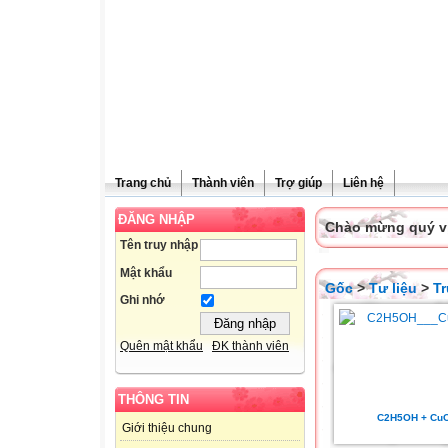
Trang chủ
Thành viên
Trợ giúp
Liên hệ
ĐĂNG NHẬP
Chào mừng quý vị 
Tên truy nhập
Mật khẩu
Gốc
>
Tư liệu
>
T
Ghi nhớ
Quên mật khẩu
ĐK thành viên
THÔNG TIN
C2H5OH + Cu
Giới thiệu chung