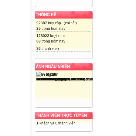
THỐNG KÊ
92387
truy cập (
chi tiết
)
25
trong hôm nay
128022
lượt xem
88
trong hôm nay
36
thành viên
ẢNH NGẪU NHIÊN
THÀNH VIÊN TRỰC TUYẾN
1 khách và 0 thành viên