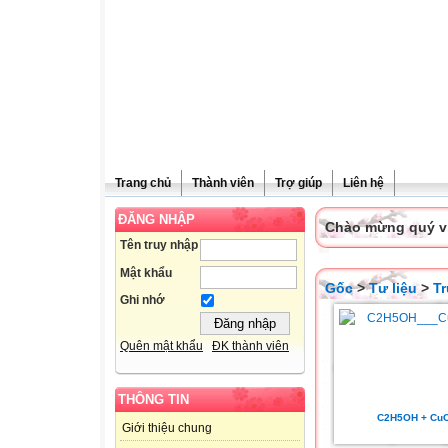
Trang chủ
Thành viên
Trợ giúp
Liên hệ
ĐĂNG NHẬP
Chào mừng quý vị 
Tên truy nhập
Mật khẩu
Gốc
>
Tư liệu
>
T
Ghi nhớ
Quên mật khẩu
ĐK thành viên
THÔNG TIN
C2H5OH + Cu
Giới thiệu chung