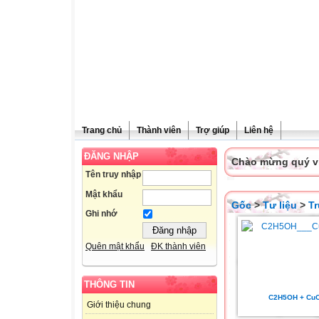
Trang chủ
Thành viên
Trợ giúp
Liên hệ
ĐĂNG NHẬP
Chào mừng quý vị 
Tên truy nhập
Mật khẩu
Gốc
>
Tư liệu
>
T
Ghi nhớ
Quên mật khẩu
ĐK thành viên
THÔNG TIN
C2H5OH + Cu
Giới thiệu chung