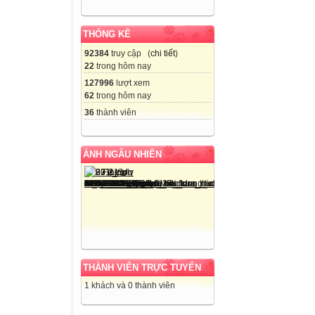
THỐNG KÊ
92384
truy cập (
chi tiết
)
22
trong hôm nay
127996
lượt xem
62
trong hôm nay
36
thành viên
ẢNH NGẪU NHIÊN
THÀNH VIÊN TRỰC TUYẾN
1 khách và 0 thành viên