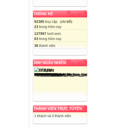
THỐNG KÊ
92385
truy cập (
chi tiết
)
23
trong hôm nay
127997
lượt xem
63
trong hôm nay
36
thành viên
ẢNH NGẪU NHIÊN
THÀNH VIÊN TRỰC TUYẾN
1 khách và 0 thành viên