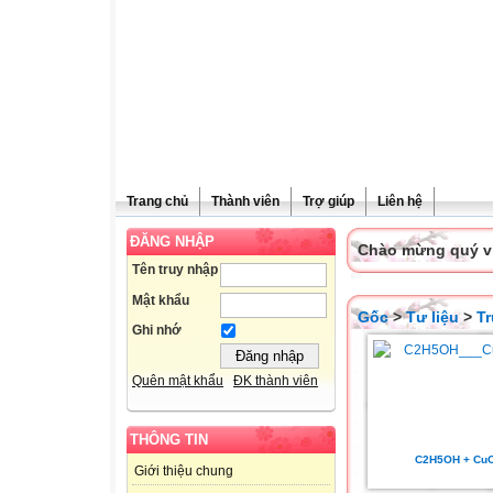
Trang chủ
Thành viên
Trợ giúp
Liên hệ
ĐĂNG NHẬP
Chào mừng quý vị 
Tên truy nhập
Mật khẩu
Gốc
>
Tư liệu
>
T
Ghi nhớ
Quên mật khẩu
ĐK thành viên
THÔNG TIN
C2H5OH + Cu
Giới thiệu chung