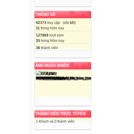
THỐNG KÊ
92373
truy cập (
chi tiết
)
11
trong hôm nay
127969
lượt xem
35
trong hôm nay
36
thành viên
ẢNH NGẪU NHIÊN
THÀNH VIÊN TRỰC TUYẾN
1 khách và 0 thành viên