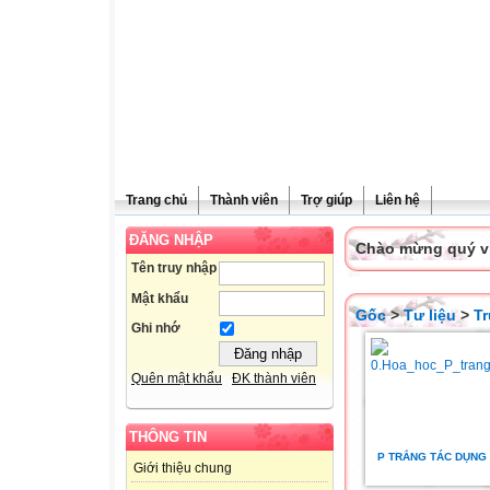
Trang chủ
Thành viên
Trợ giúp
Liên hệ
ĐĂNG NHẬP
Chào mừng quý vị 
Tên truy nhập
Mật khẩu
Gốc
>
Tư liệu
>
T
Ghi nhớ
Quên mật khẩu
ĐK thành viên
THÔNG TIN
P TRẮNG TÁC DỤNG 
Giới thiệu chung